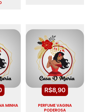
O
0
R$
8,90
NA MINHA
PERFUME VAGINA
PODEROSA