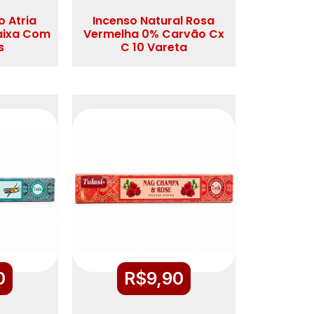
o Atria
Incenso Natural Rosa
aixa Com
Vermelha 0% Carvão Cx
s
C 10 Vareta
0
R$
9,90