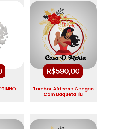
0
R$
590,00
OTINHO
Tambor Africano Gangan
Com Baqueta Ilu