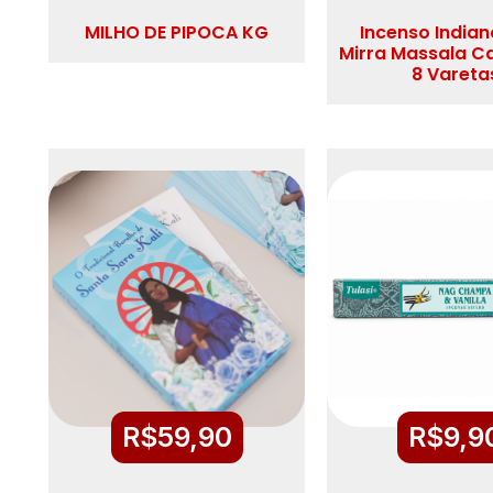
MILHO DE PIPOCA KG
Incenso Indian
Mirra Massala C
8 Vareta
R$
59,90
R$
9,9