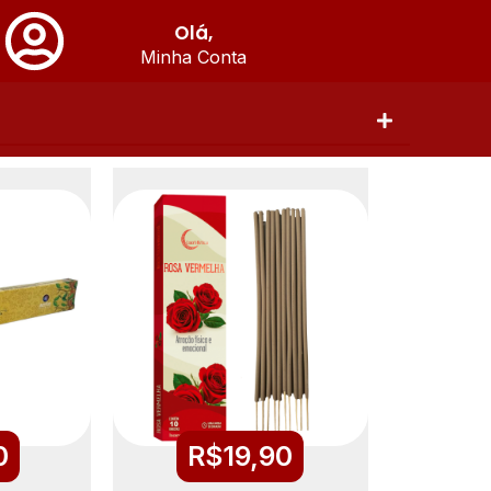
Olá,
Minha Conta
0
R$
19,90