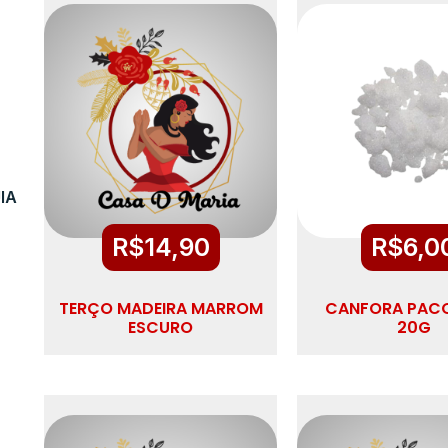
IA
R$
14,90
R$
6,0
TERÇO MADEIRA MARROM
CANFORA PAC
ESCURO
20G