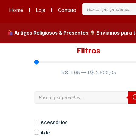
Home
Loja
Contato
Artigos Religiosos & Presentes
Enviamos para to
Filtros
R$
0,05
—
R$
2.500,05
Acessórios
Ade