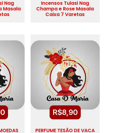
si Nag
Incensos Tulasi Nag
a Masala
Champa e Rose Masala
etas
Caixa 7 Varetas
90
R$
8,90
 MOEDAS
PERFUME TESÃO DE VACA