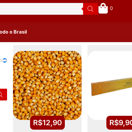
0
do o Brasil
R$
12,90
R$
9,9