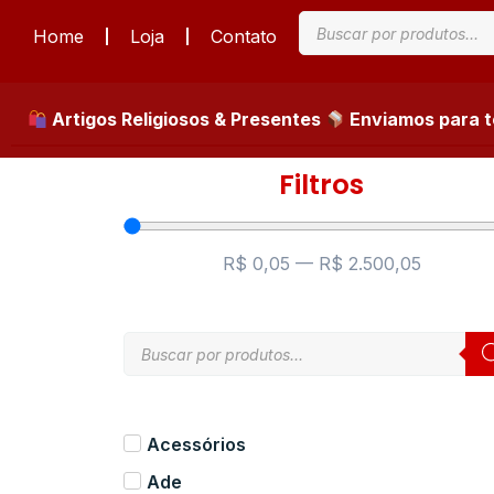
Home
Loja
Contato
Artigos Religiosos & Presentes
Enviamos para to
Filtros
R$
0,05
—
R$
2.500,05
Acessórios
Ade