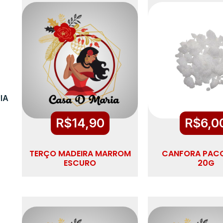
IA
R$
14,90
R$
6,0
TERÇO MADEIRA MARROM
CANFORA PAC
ESCURO
20G