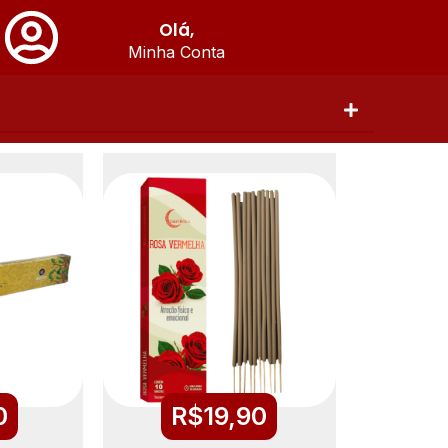
Olá,
Minha Conta
0
R$
19,90