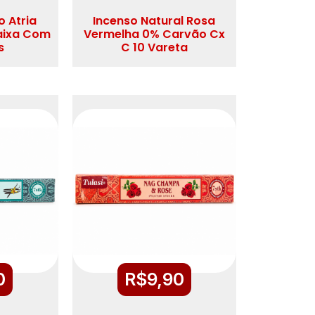
o Atria
Incenso Natural Rosa
aixa Com
Vermelha 0% Carvão Cx
s
C 10 Vareta
0
R$
9,90