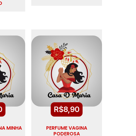
O
0
R$
8,90
NA MINHA
PERFUME VAGINA
PODEROSA