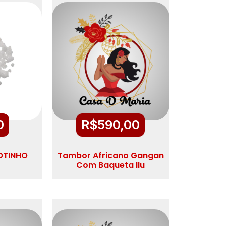
0
R$
590,00
OTINHO
Tambor Africano Gangan
Com Baqueta Ilu