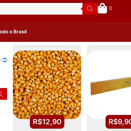
0
do o Brasil
R$
12,90
R$
9,9