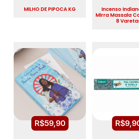
MILHO DE PIPOCA KG
Incenso Indian
Mirra Massala C
8 Vareta
R$
59,90
R$
9,9