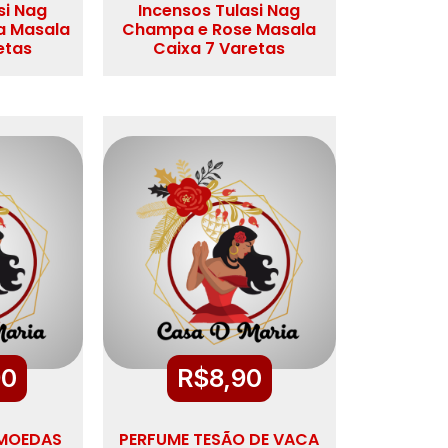
si Nag
Incensos Tulasi Nag
a Masala
Champa e Rose Masala
etas
Caixa 7 Varetas
90
R$
8,90
 MOEDAS
PERFUME TESÃO DE VACA