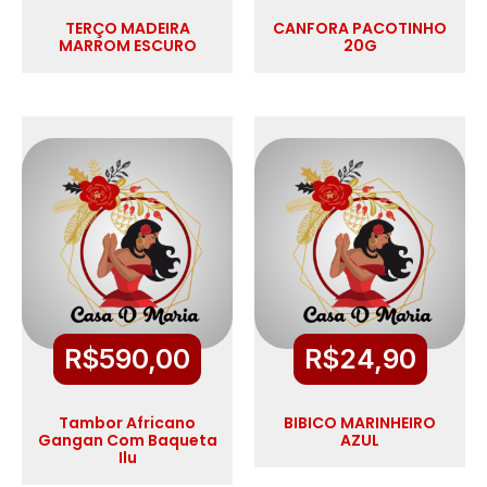
TERÇO MADEIRA
CANFORA PACOTINHO
MARROM ESCURO
20G
R$
590,00
R$
24,90
Tambor Africano
BIBICO MARINHEIRO
Gangan Com Baqueta
AZUL
Ilu