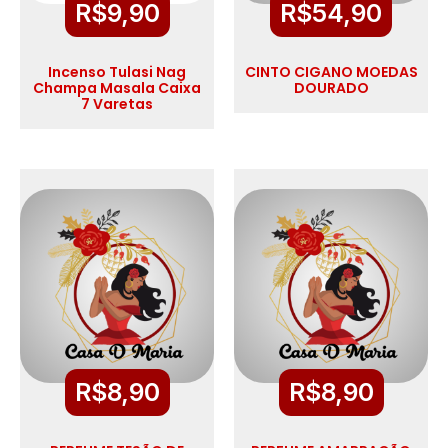
R$
9,90
R$
54,90
Incenso Tulasi Nag
CINTO CIGANO MOEDAS
Champa Masala Caixa
DOURADO
7 Varetas
R$
8,90
R$
8,90