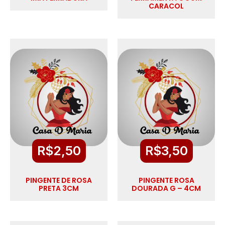
CARACOL
R$
2,50
R$
3,50
PINGENTE DE ROSA
PINGENTE ROSA
PRETA 3CM
DOURADA G – 4CM