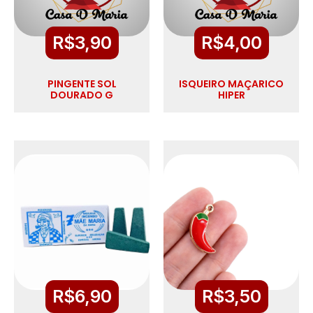
R$
3,90
R$
4,00
PINGENTE SOL
ISQUEIRO MAÇARICO
DOURADO G
HIPER
R$
6,90
R$
3,50