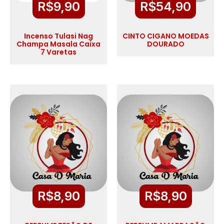
R$
9,90
R$
54,90
Incenso Tulasi Nag
CINTO CIGANO MOEDAS
Champa Masala Caixa
DOURADO
7 Varetas
R$
8,90
R$
8,90