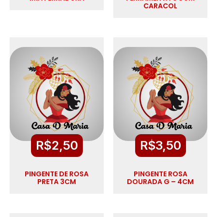
CARACOL
R$
2,50
R$
3,50
PINGENTE DE ROSA
PINGENTE ROSA
PRETA 3CM
DOURADA G – 4CM