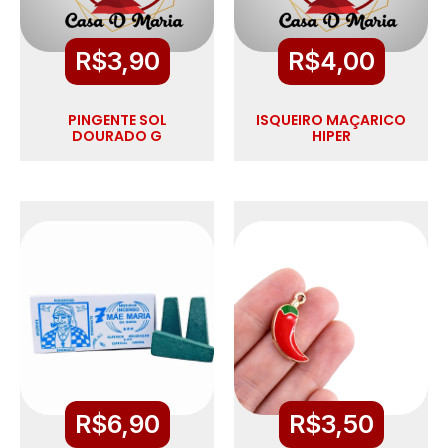
R$
3,90
R$
4,00
PINGENTE SOL
ISQUEIRO MAÇARICO
DOURADO G
HIPER
R$
6,90
R$
3,50