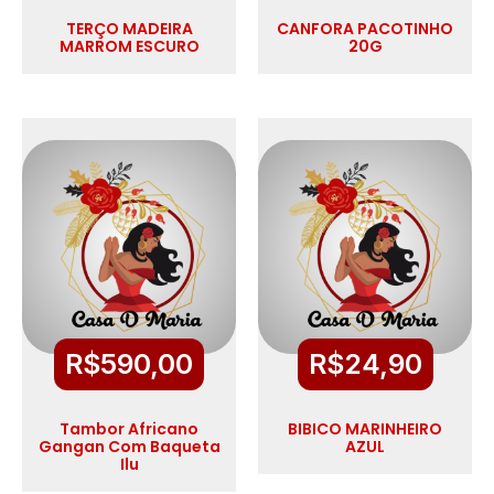
TERÇO MADEIRA
CANFORA PACOTINHO
MARROM ESCURO
20G
R$
590,00
R$
24,90
Tambor Africano
BIBICO MARINHEIRO
Gangan Com Baqueta
AZUL
Ilu