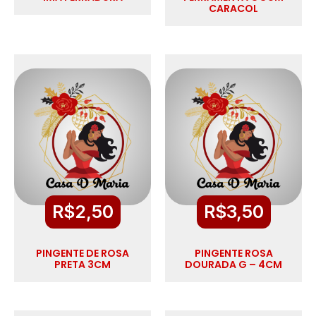
CARACOL
R$
2,50
R$
3,50
PINGENTE DE ROSA
PINGENTE ROSA
PRETA 3CM
DOURADA G – 4CM