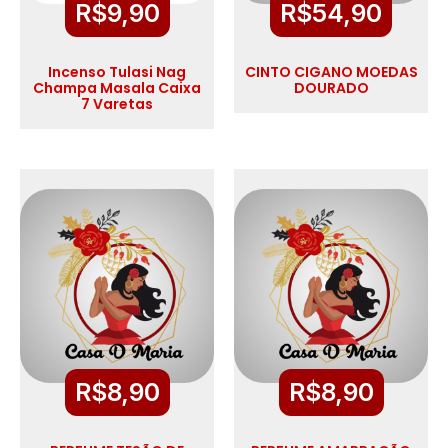
R$
9,90
R$
54,90
Incenso Tulasi Nag
CINTO CIGANO MOEDAS
Champa Masala Caixa
DOURADO
7 Varetas
R$
8,90
R$
8,90