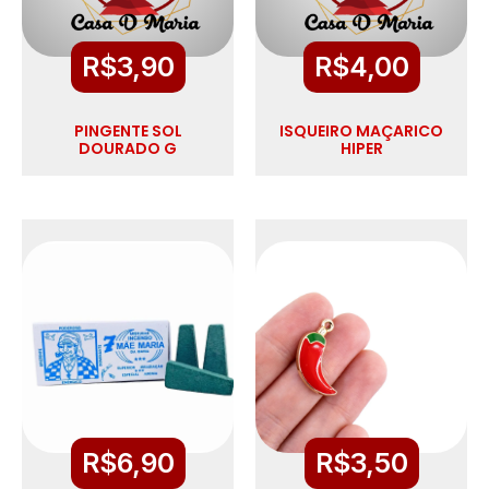
R$
3,90
R$
4,00
PINGENTE SOL
ISQUEIRO MAÇARICO
DOURADO G
HIPER
R$
6,90
R$
3,50