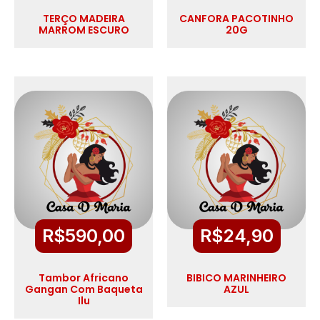
TERÇO MADEIRA
CANFORA PACOTINHO
MARROM ESCURO
20G
R$
590,00
R$
24,90
Tambor Africano
BIBICO MARINHEIRO
Gangan Com Baqueta
AZUL
Ilu