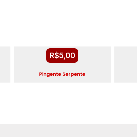
R$
5,00
Pingente Serpente