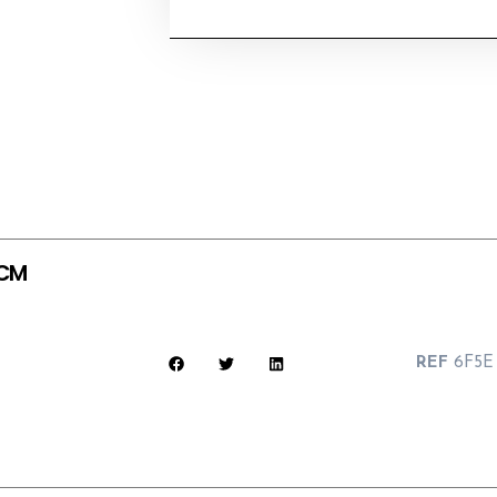
4CM
REF
6F5E