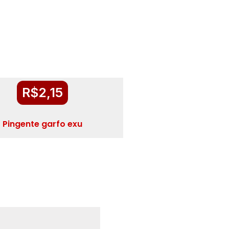
R$
2,15
Pingente garfo exu