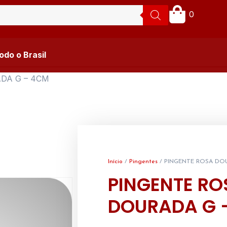
0
do o Brasil
DA G – 4CM
Início
/
Pingentes
/ PINGENTE ROSA DO
PINGENTE RO
DOURADA G 