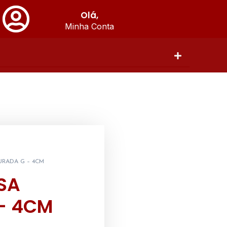
Olá,
Minha Conta
URADA G – 4CM
SA
– 4CM