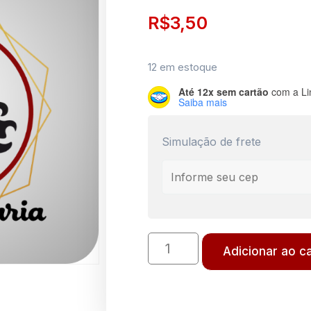
R$
3,50
12 em estoque
Até 12x sem cartão
com a Li
Saiba mais
Simulação de frete
Adicionar ao c