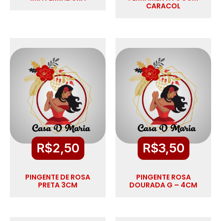
CARACOL
R$
2,50
R$
3,50
PINGENTE DE ROSA
PINGENTE ROSA
PRETA 3CM
DOURADA G – 4CM