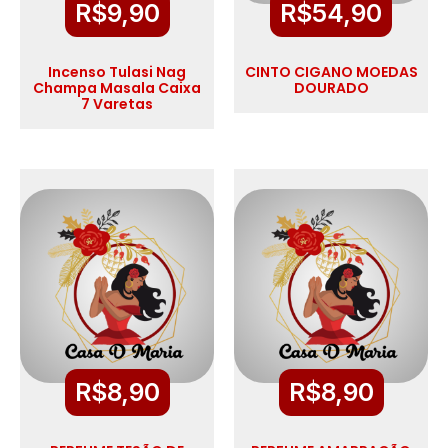
R$
9,90
R$
54,90
Incenso Tulasi Nag
CINTO CIGANO MOEDAS
Champa Masala Caixa
DOURADO
7 Varetas
R$
8,90
R$
8,90