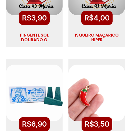
R$
3,90
R$
4,00
PINGENTE SOL
ISQUEIRO MAÇARICO
DOURADO G
HIPER
R$
6,90
R$
3,50