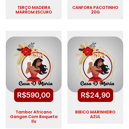
TERÇO MADEIRA
CANFORA PACOTINHO
MARROM ESCURO
20G
R$
590,00
R$
24,90
Tambor Africano
BIBICO MARINHEIRO
Gangan Com Baqueta
AZUL
Ilu