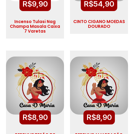
R$
9,90
R$
54,90
Incenso Tulasi Nag
CINTO CIGANO MOEDAS
Champa Masala Caixa
DOURADO
7 Varetas
R$
8,90
R$
8,90