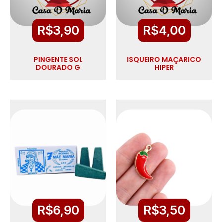
R$
3,90
R$
4,00
PINGENTE SOL
ISQUEIRO MAÇARICO
DOURADO G
HIPER
R$
6,90
R$
3,50