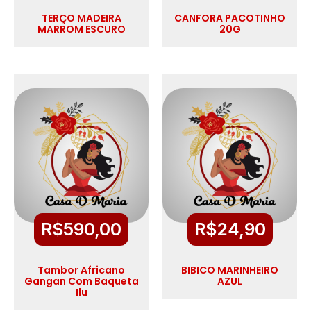
TERÇO MADEIRA
CANFORA PACOTINHO
MARROM ESCURO
20G
R$
590,00
R$
24,90
Tambor Africano
BIBICO MARINHEIRO
Gangan Com Baqueta
AZUL
Ilu