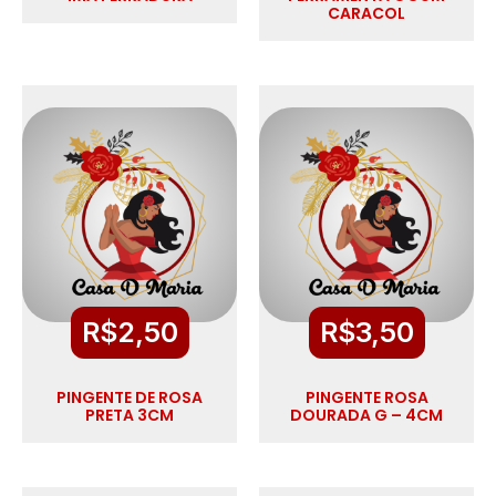
CARACOL
R$
2,50
R$
3,50
PINGENTE DE ROSA
PINGENTE ROSA
PRETA 3CM
DOURADA G – 4CM