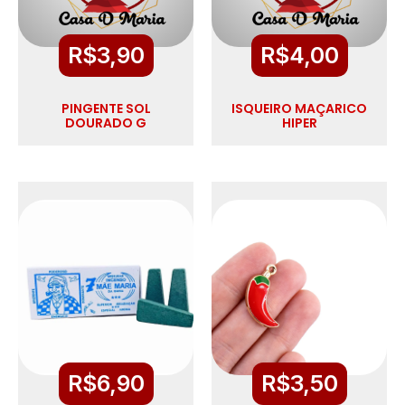
R$
3,90
R$
4,00
PINGENTE SOL
ISQUEIRO MAÇARICO
DOURADO G
HIPER
R$
6,90
R$
3,50