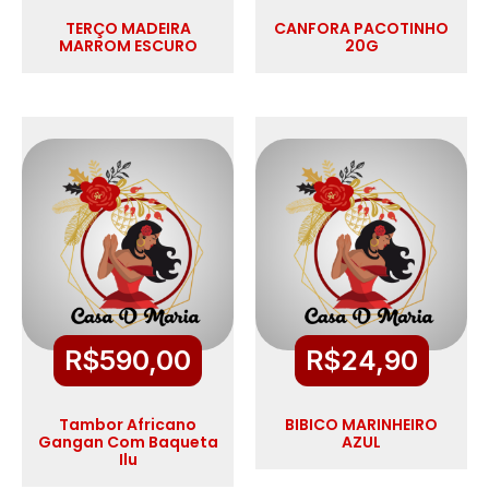
TERÇO MADEIRA
CANFORA PACOTINHO
MARROM ESCURO
20G
R$
590,00
R$
24,90
Tambor Africano
BIBICO MARINHEIRO
Gangan Com Baqueta
AZUL
Ilu