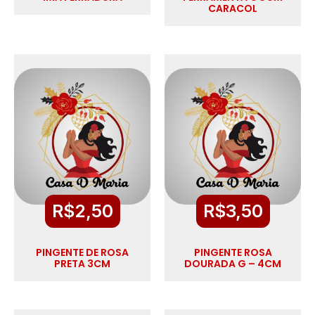
CARACOL
R$
2,50
R$
3,50
PINGENTE DE ROSA
PINGENTE ROSA
PRETA 3CM
DOURADA G – 4CM