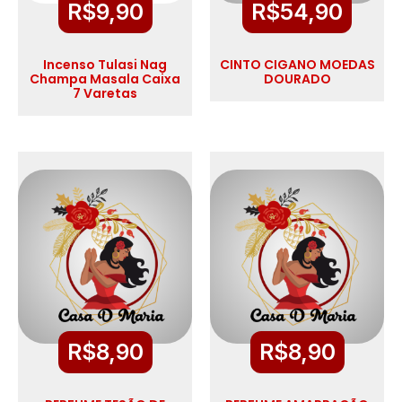
R$
9,90
R$
54,90
Incenso Tulasi Nag
CINTO CIGANO MOEDAS
Champa Masala Caixa
DOURADO
7 Varetas
R$
8,90
R$
8,90