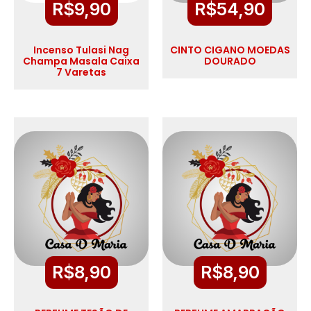
R$
9,90
R$
54,90
Incenso Tulasi Nag
CINTO CIGANO MOEDAS
Champa Masala Caixa
DOURADO
7 Varetas
R$
8,90
R$
8,90