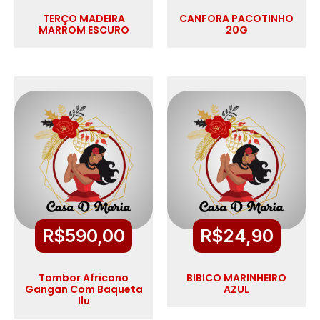
TERÇO MADEIRA
CANFORA PACOTINHO
MARROM ESCURO
20G
R$
590,00
R$
24,90
Tambor Africano
BIBICO MARINHEIRO
Gangan Com Baqueta
AZUL
Ilu