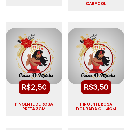
CARACOL
R$
2,50
R$
3,50
PINGENTE DE ROSA
PINGENTE ROSA
PRETA 3CM
DOURADA G – 4CM