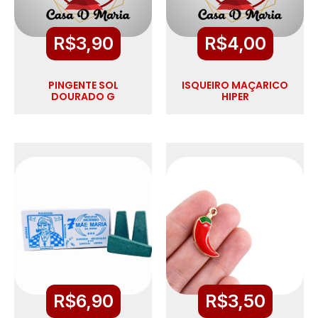
R$
3,90
R$
4,00
PINGENTE SOL
ISQUEIRO MAÇARICO
DOURADO G
HIPER
R$
6,90
R$
3,50