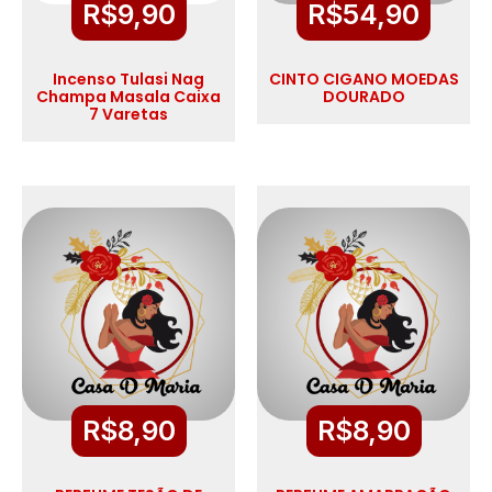
R$
9,90
R$
54,90
Incenso Tulasi Nag
CINTO CIGANO MOEDAS
Champa Masala Caixa
DOURADO
7 Varetas
R$
8,90
R$
8,90