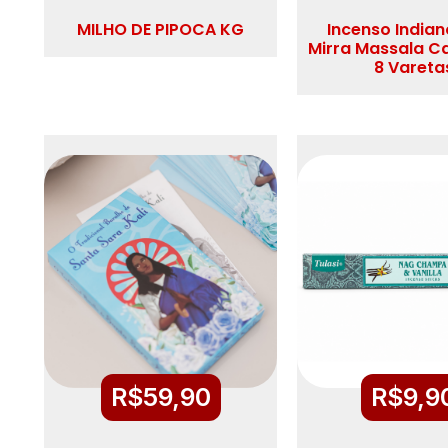
MILHO DE PIPOCA KG
Incenso Indian
Mirra Massala C
8 Vareta
R$
59,90
R$
9,9