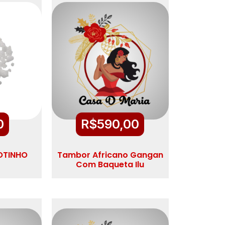
0
R$
590,00
OTINHO
Tambor Africano Gangan
Com Baqueta Ilu