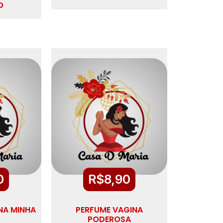
O
0
R$
8,90
NA MINHA
PERFUME VAGINA
PODEROSA