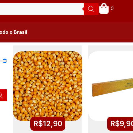
0
do o Brasil
R$
12,90
R$
9,9