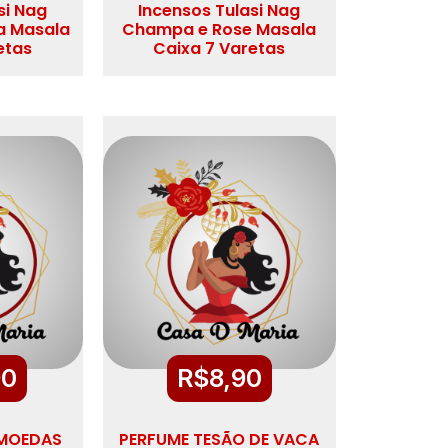
si Nag
Incensos Tulasi Nag
a Masala
Champa e Rose Masala
etas
Caixa 7 Varetas
90
R$
8,90
 MOEDAS
PERFUME TESÃO DE VACA