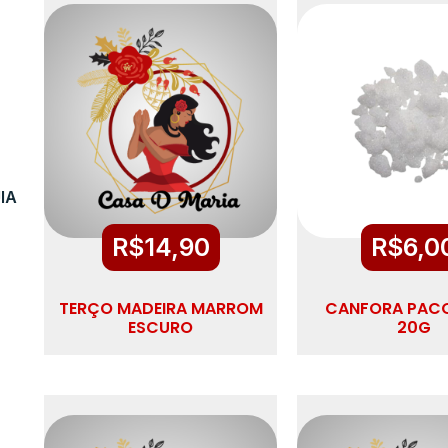
IA
R$
14,90
R$
6,0
TERÇO MADEIRA MARROM
CANFORA PAC
ESCURO
20G