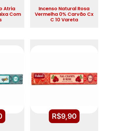
o Atria
Incenso Natural Rosa
aixa Com
Vermelha 0% Carvão Cx
s
C 10 Vareta
0
R$
9,90