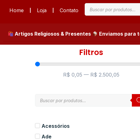
Home
Loja
Contato
Artigos Religiosos & Presentes
Enviamos para to
Filtros
R$
0,05
—
R$
2.500,05
Acessórios
Ade