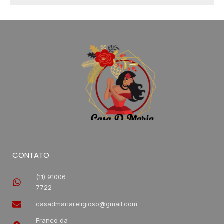
CONTATO
(11) 91006-
7722
casadmariareligioso@gmail.com
Franco da