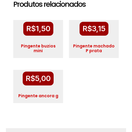
Produtos relacionados
R$
1,50
R$
3,15
Pingente buzios
Pingente machado
mini
P prata
R$
5,00
Pingente ancora g