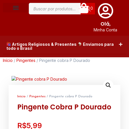
0
Olá,
Minha Conta
Artigos Religiosos & Presentes
Enviamos para
todo o Brasil
Início
/
Pingentes
/ Pingente cobra P Dourado
Início
/
Pingentes
/ Pingente cobra P Dourado
Pingente Cobra P Dourado
R$
5,99