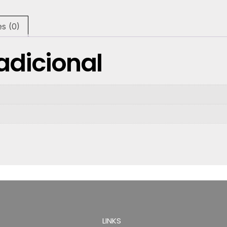
es (0)
adicional
LINKS