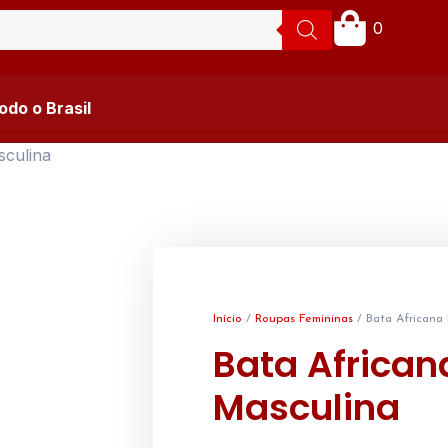
0
do o Brasil
sculina
Início
/
Roupas Femininas
/ Bata Africana
Bata African
Masculina