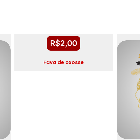
R$
2,00
Fava de oxosse