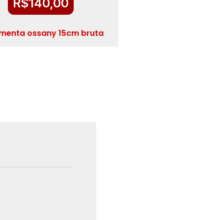
R$
140,00
amenta ossany 15cm bruta