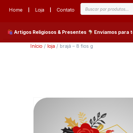
Home
Loja
Contato
Artigos Religiosos & Presentes
Enviamos para to
Início
/
loja
/ brajá – 8 fios g