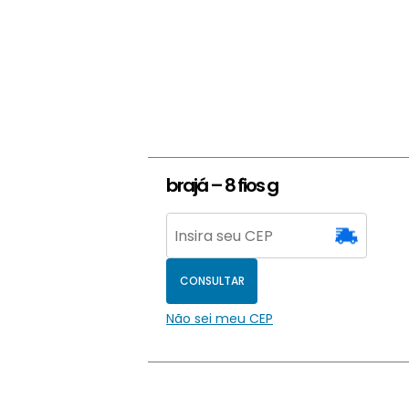
brajá – 8 fios g
CONSULTAR
Não sei meu CEP