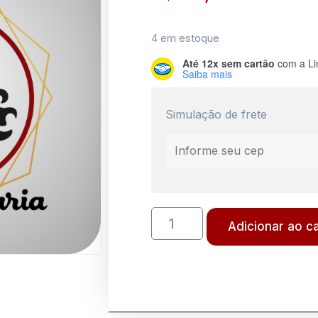
4 em estoque
Até 12x sem cartão
com a Li
Saiba mais
Simulação de frete
Adicionar ao c