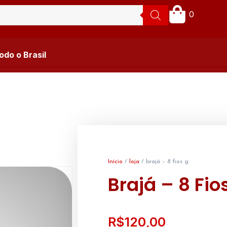
0
do o Brasil
Início
/
loja
/ brajá – 8 fios g
Brajá – 8 Fio
R$
120,00