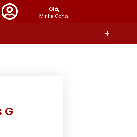
Olá,
Minha Conta
s G