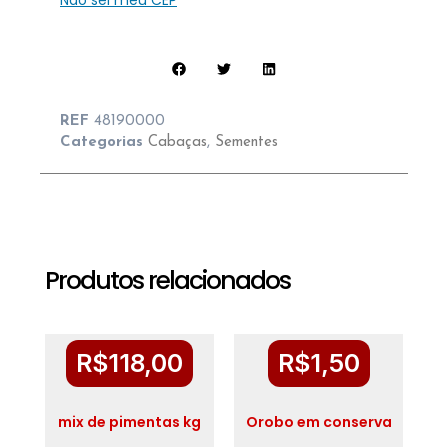
Não sei meu CEP
REF
48190000
Categorias
Cabaças
,
Sementes
Produtos relacionados
R$
118,00
R$
1,50
mix de pimentas kg
Orobo em conserva