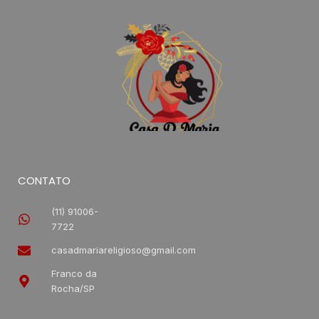
CONTATO
(11) 91006-
7722
casadmariareligioso@gmail.com
Franco da
Rocha/SP