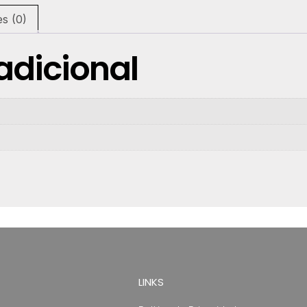
es (0)
adicional
LINKS