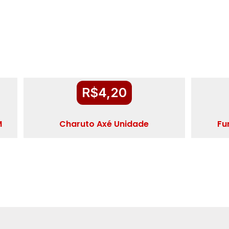
R$
4,20
M
Charuto Axé Unidade
Fu