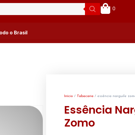
0
do o Brasil
Início
/
Tabacaria
/ essência narguile zom
Essência Nar
Zomo