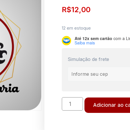
R$
12,00
12 em estoque
Até 12x sem cartão
com a Li
Saiba mais
Simulação de frete
Adicionar ao c