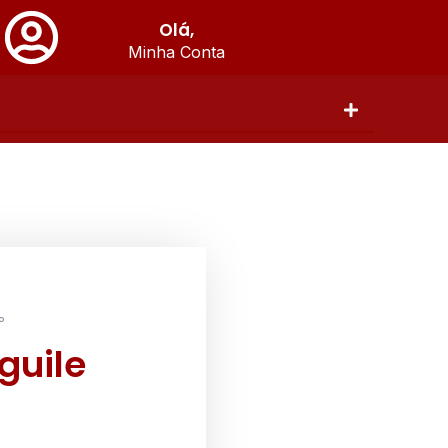
Olá,
Minha Conta
o
guile