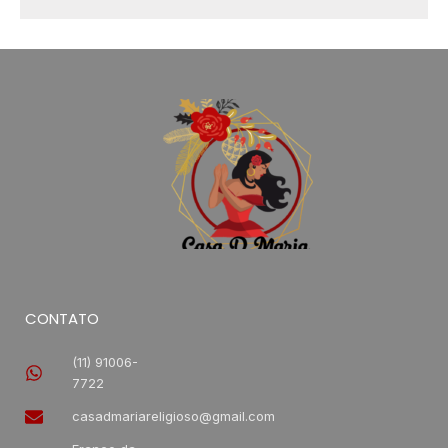
CONTATO
(11) 91006-
7722
casadmariareligioso@gmail.com