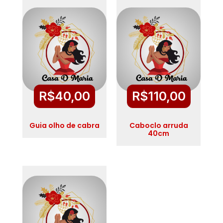
R$
40,00
R$
110,00
Guia olho de cabra
Caboclo arruda
40cm