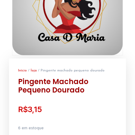
Início
/
loja
/ Pingente machado pequeno dourado
Pingente Machado
Pequeno Dourado
R$
3,15
6 em estoque