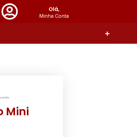
Olá,
Minha Conta
ourado
o Mini