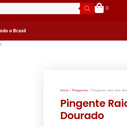
0
do o Brasil
o
Início
/
Pingentes
/ Pingente raio mini d
Pingente Rai
Dourado