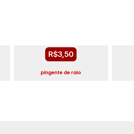
R$
3,50
pingente de raio