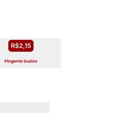
R$
2,15
Pingente buzios