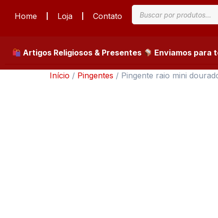
Home
Loja
Contato
Artigos Religiosos & Presentes
Enviamos para to
Início
/
Pingentes
/ Pingente raio mini dourad