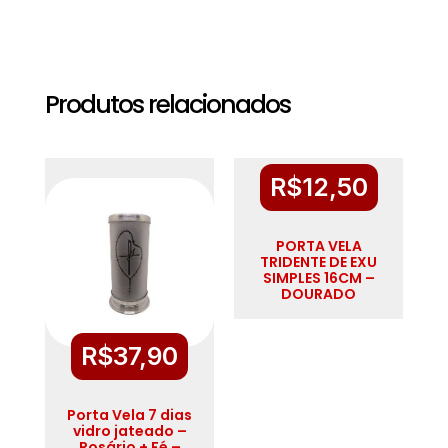
Produtos relacionados
R$
12,50
PORTA VELA
TRIDENTE DE EXU
SIMPLES 16CM –
DOURADO
R$
37,90
Porta Vela 7 dias
vidro jateado –
Rosário + Fé –