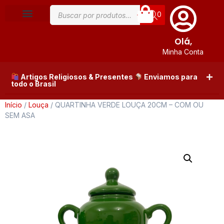
0
Olá,
Minha Conta
Artigos Religiosos & Presentes
Enviamos para
todo o Brasil
Início
/
Louça
/ QUARTINHA VERDE LOUÇA 20CM – COM OU
SEM ASA