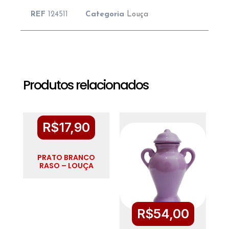
REF
124511
Categoria
Louça
Produtos relacionados
R$
17,90
PRATO BRANCO
RASO – LOUÇA
R$
54,00