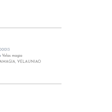
00013
a
Velas magia
AMAGIA
,
VELAUNIAO