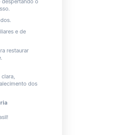
e despertando o
sso.
ados.
liares e de
ra restaurar
.
clara,
talecimento dos
ria
sil!