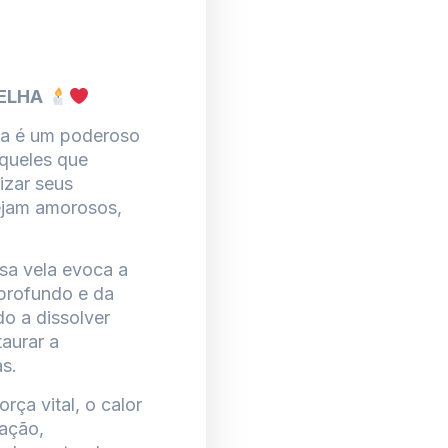
ELHA
ha é um poderoso
aqueles que
izar seus
sejam amorosos,
sa vela evoca a
 profundo e da
o a dissolver
taurar a
s.
rça vital, o calor
ração,